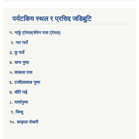
पर्यटकिय स्थल र प्रसिद्द जडिबुटि
१.
नार्फु ट्रेयल(सेभेन पास ट्रेयल)
२.
नार गाउँ
३.
फू गाउँ
४.
सत्य गुम्वा
५.
काङला पास
६.
टासीलाकाङ गुम्वा
७.
चौरि गाई
८.
यार्चागुम्वा
९.
जिम्बु
१०.
काङ्ला पोखरी