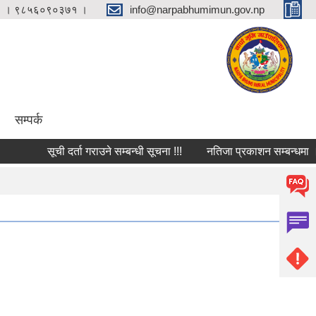
 । ९८५६०९०३७१ ।
info@narpabhumimun.gov.np
सम्पर्क
सूची दर्ता गराउने सम्बन्धी सूचना !!!
नतिजा प्रकाशन सम्बन्धमा ।
उम्