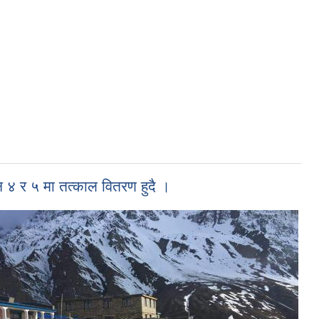
न ४ र ५ मा तत्काल वितरण हुदै ।