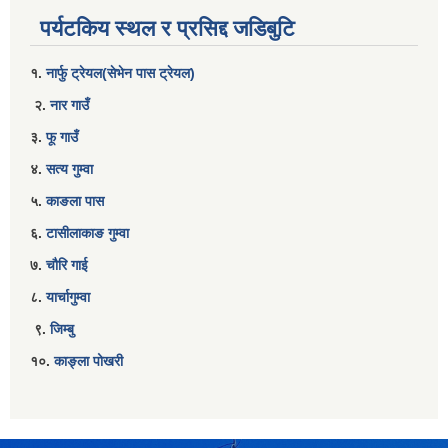
पर्यटकिय स्थल र प्रसिद्द जडिबुटि
१.
नार्फु ट्रेयल(सेभेन पास ट्रेयल)
२.
नार गाउँ
३.
फू गाउँ
४.
सत्य गुम्वा
५.
काङला पास
६.
टासीलाकाङ गुम्वा
७.
चौरि गाई
८.
यार्चागुम्वा
९.
जिम्बु
१०.
काङ्ला पोखरी