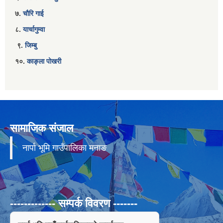
७.
चौरि गाई
८.
यार्चागुम्वा
९.
जिम्बु
१०.
काङ्ला पोखरी
सामाजिक संजाल
नार्पा भूमि गाउँपालिका मनाङ
------------- सम्पर्क विवरण -------