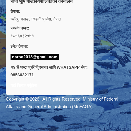
नार्पा भूमि गाउँकार्यपालिकाको कार्यालय
ठेगाना:
च्याँखु, मनाङ, गण्डकी प्रदेश, नेपाल
सम्पर्क नम्बर:
९८५६०३२१७१
इमेल ठेगाना:
narpa2018@gmail.com
२४ सै घण्टा प्रतिक्रियाका लागि WHATSAPP सेवा:
9856032171
यहाँ क्लिक गर्नुहोस्
Copyright © 2026 . All Rights Reserved. Ministry of Federal
Affairs and General Administration (MoFAGA).