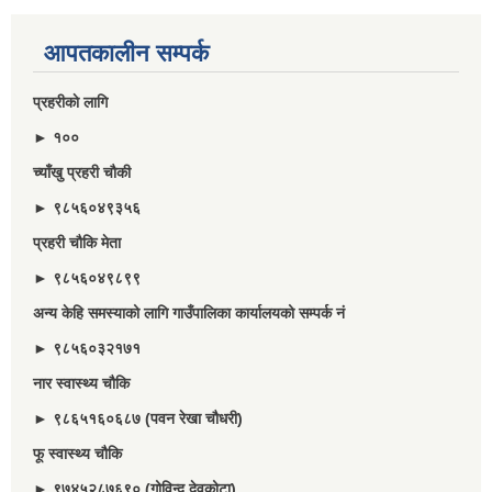
आपतकालीन सम्पर्क
प्रहरीकाे लागि
► १००
च्याँखु प्रहरी चाैकी
► ९८५६०४९३५६
प्रहरी चौकि मेता
► ९८५६०४९८९९
अन्य केहि समस्याको लागि गाउँपालिका कार्यालयको सम्पर्क नं
► ९८५६०३२१७१
नार स्वास्थ्य चौकि
► ९८६५१६०६८७ (पवन रेखा चौधरी)
फू स्वास्थ्य चौकि
► ९७४५२८७६९० (गोविन्द देवकोटा)