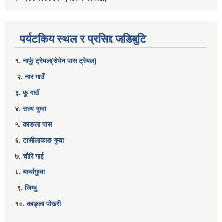
पर्यटकिय स्थल र प्रसिद्द जडिबुटि
१.
नार्फु ट्रेयल(सेभेन पास ट्रेयल)
२.
नार गाउँ
३.
फू गाउँ
४.
सत्य गुम्वा
५.
काङला पास
६.
टासीलाकाङ गुम्वा
७.
चौरि गाई
८.
यार्चागुम्वा
९.
जिम्बु
१०.
काङ्ला पोखरी